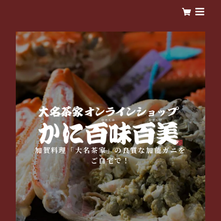
加賀料理「大名茶家」の良質な加能ガニを
ご自宅で！